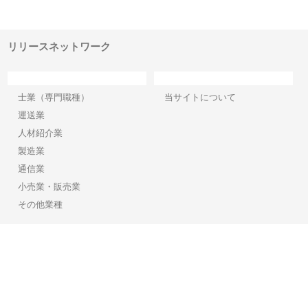
でき
ンのワンルーム投資で始める資
と名古屋で叶える理想の外構空
で
産形成と老後準備
間
リリースネットワーク
カテゴリー
サイト情報
士業（専門職種）
当サイトについて
運送業
人材紹介業
製造業
通信業
小売業・販売業
その他業種
Copyright©2026【リリースネットワーク】 All Rights reserved.