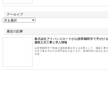
アーカイブ
最近の記事
株式会社アドバンスロードが山形県鶴岡市で手がける
舗装土木工事と求人情報
山形県鶴岡市で地域の道路基盤を支える企業として、舗装工事や
土木工事を手がける専門会社があります。地域住民の生活を支え
る道…
ｎｙ
株式会社アセットイノベーショ
庭楽株式会社が知多半島と三河
株