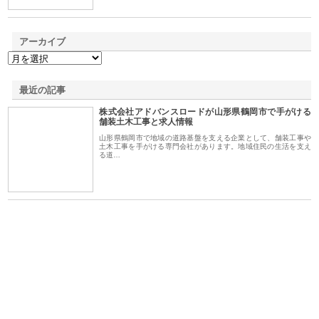
アーカイブ
最近の記事
株式会社アドバンスロードが山形県鶴岡市で手がける
舗装土木工事と求人情報
山形県鶴岡市で地域の道路基盤を支える企業として、舗装工事や
土木工事を手がける専門会社があります。地域住民の生活を支え
る道…
ｎｙ
株式会社アセットイノベーショ
庭楽株式会社が知多半島と三河
株