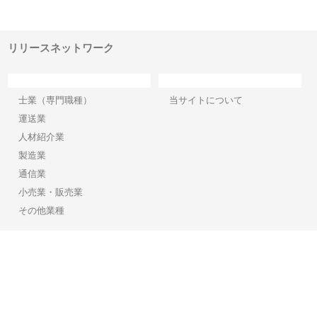
でき
ンのワンルーム投資で始める資
と名古屋で叶える理想の外構空
で
産形成と老後準備
間
リリースネットワーク
カテゴリー
サイト情報
士業（専門職種）
当サイトについて
運送業
人材紹介業
製造業
通信業
小売業・販売業
その他業種
Copyright©2026【リリースネットワーク】 All Rights reserved.